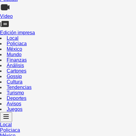
Video
Edición impresa
Local
Policiaca
México
Mundo
Finanzas
Análisis
Cartones
Gossip
Cultura
Tendencias
Turismo
Deportes
Avisos
Juegos
Local
Policiaca
México