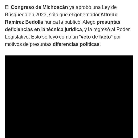
El
Congreso de Michoacán
ya aprobó una Ley de
Búsqueda en 2023, sólo que el gobernador
Alfredo
Ramírez Bedolla
nunca la publicó. Alegó
presuntas
deficiencias en la técnica jurídica
, y la regresó al Poder
Legislativo. Esto se leyó como un “
veto de facto
“ por
motivos de presuntas
diferencias políticas
.