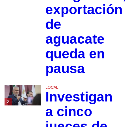
exportación
de
aguacate
queda en
pausa
LOCAL
Investigan
2
a cinco
jueces de