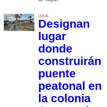
LOCAL
Designan
lugar
donde
construirán
puente
peatonal en
la colonia