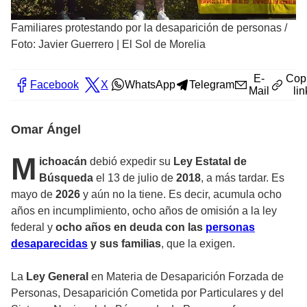
Familiares protestando por la desaparición de personas
/
Foto: Javier Guerrero | El Sol de Morelia
E-
Cop
Facebook
X
WhatsApp
Telegram
Mail
lin
Omar Ángel
M
ichoacán
debió expedir su
Ley Estatal de
Búsqueda
el 13 de julio de
2018
, a más tardar. Es
mayo de
2026
y aún no la tiene. Es decir, acumula ocho
años en incumplimiento, ocho años de omisión a la ley
federal y
ocho años en deuda con las
personas
desaparecidas
y sus familias
, que la exigen.
La
Ley General
en Materia de Desaparición Forzada de
Personas, Desaparición Cometida por Particulares y del