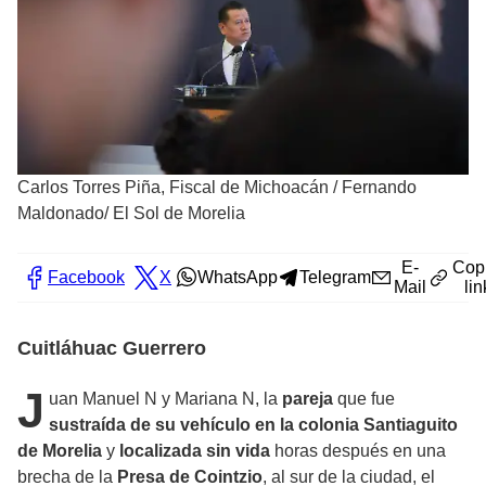
Carlos Torres Piña, Fiscal de Michoacán
/
Fernando
Maldonado/ El Sol de Morelia
E-
Cop
Facebook
X
WhatsApp
Telegram
Mail
lin
Cuitláhuac Guerrero
J
uan Manuel N y Mariana N, la
pareja
que fue
sustraída de su vehículo en la colonia Santiaguito
de Morelia
y
localizada sin vida
horas después en una
brecha de la
Presa de Cointzio
, al sur de la ciudad, el