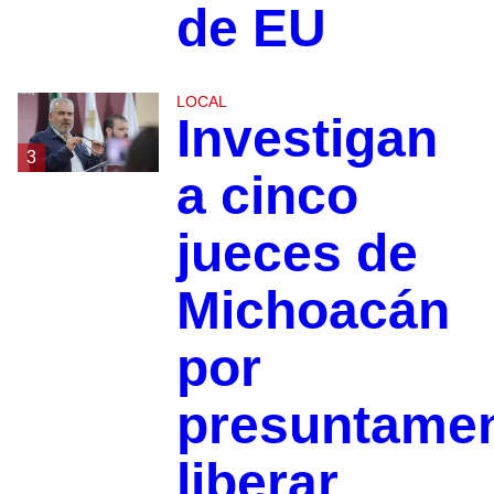
de EU
LOCAL
Investigan
3
a cinco
jueces de
Michoacán
por
presuntame
liberar