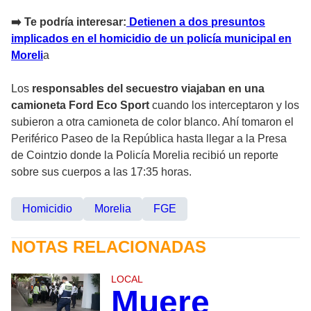
➡️ Te podría interesar:
Detienen a dos presuntos
implicados en el homicidio de un policía municipal en
Moreli
a
Los
responsables del secuestro viajaban en una
camioneta Ford Eco Sport
cuando los interceptaron y los
subieron a otra camioneta de color blanco. Ahí tomaron el
Periférico Paseo de la República hasta llegar a la Presa
de Cointzio donde la Policía Morelia recibió un reporte
sobre sus cuerpos a las 17:35 horas.
Homicidio
Morelia
FGE
NOTAS RELACIONADAS
LOCAL
Muere