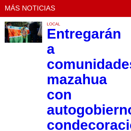
MÁS NOTICIAS
LOCAL
Entregarán
a
comunidade
mazahua
con
autogobiern
condecorac