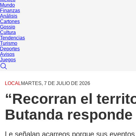
Mundo
Finanzas
Análisis
Cartones
Gossip
Cultura
Tendencias
Turismo
Deportes
Avisos
Juegos
LOCAL
MARTES, 7 DE JULIO DE 2026
“Recorran el territ
Butanda responde a
Le señalan acarreos porque sus eventos s