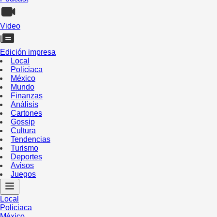
Video
Edición impresa
Local
Policiaca
México
Mundo
Finanzas
Análisis
Cartones
Gossip
Cultura
Tendencias
Turismo
Deportes
Avisos
Juegos
Local
Policiaca
México