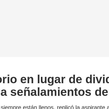
orio en lugar de divi
 señalamientos de 
iempre están llenos, replicó la aspirante 