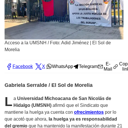
Acceso a la UMSNH
/
Foto: Adid Jiménez | El Sol de
Morelia
E-
Cop
Facebook
X
WhatsApp
Telegram
Mail
lin
Gabriela Serralde / El Sol de Morelia
L
a
Universidad Michoacana de San Nicolás de
Hidalgo (UMSNH)
afirmó que el Sindicato que
mantiene la huelga ya cuenta con
ofrecimientos
por lo
que acotó que ahora,
la huelga ya es responsabilidad
del gremio
que ha mantenido la manifestación durante 21