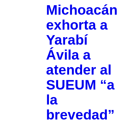
Michoacán
exhorta a
Yarabí
Ávila a
atender al
SUEUM “a
la
brevedad”