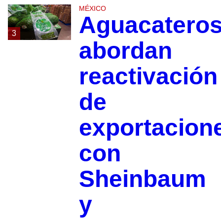
MÉXICO
Aguacatero
3
abordan
reactivación
de
exportacion
con
Sheinbaum
y