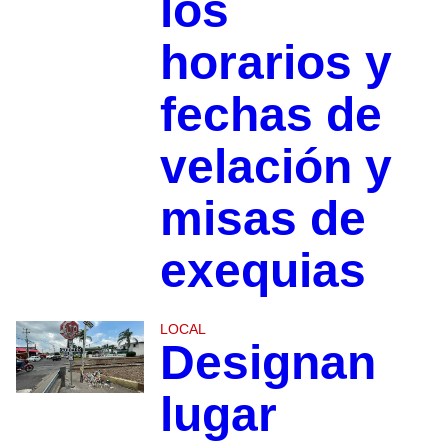
los
horarios y
fechas de
velación y
misas de
exequias
LOCAL
Designan
lugar