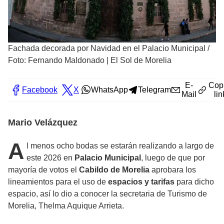
Fachada decorada por Navidad en el Palacio Municipal
/
Foto: Fernando Maldonado | El Sol de Morelia
E-
Cop
Facebook
X
WhatsApp
Telegram
Mail
lin
Mario Velázquez
A
l menos ocho bodas se estarán realizando a largo de
este 2026 en
Palacio Municipal
, luego de que por
mayoría de votos el
Cabildo de Morelia
aprobara los
lineamientos para el uso de
espacios y tarifas
para dicho
espacio, así lo dio a conocer la secretaria de Turismo de
Morelia, Thelma Aquique Arrieta.