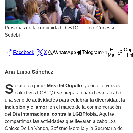
Personas de la comunidad LGBTQ+
/
Foto: Cortesía
Sedebi
E-
Cop
Facebook
X
WhatsApp
Telegram
Mail
lin
Ana Luisa Sánchez
S
e acerca junio,
Mes del Orgullo
, y con el diversos
colectivos LGBTQ+ se preparan para llevar a cabo
una serie de
actividades para celebrar la diversidad, la
inclusión y el amor
, en el marco de la conmemoración
del
Día Internacional contra la LGBTfobia.
Aquí te
compartimos las actividades que llevarán a cabo Lxs
Chicxs De La Vanda, Safismo Morelia y la Secretaría de