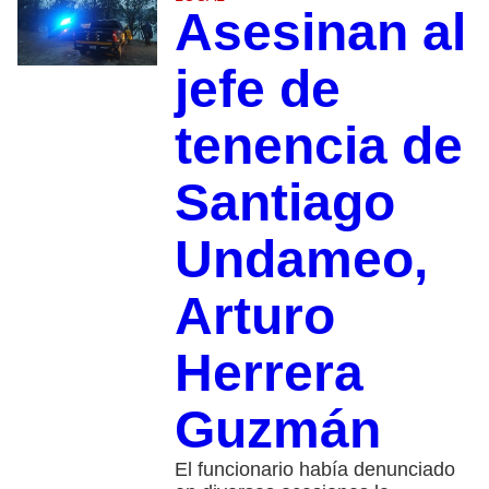
Asesinan al
jefe de
tenencia de
Santiago
Undameo,
Arturo
Herrera
Guzmán
El funcionario había denunciado