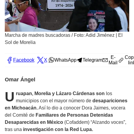
Marcha de madres buscadoras
/
Foto: Adid Jiménez | El
Sol de Morelia
E-
Cop
Facebook
X
WhatsApp
Telegram
Mail
lin
Omar Ángel
U
ruapan, Morelia y Lázaro Cárdenas son
los
municipios con el mayor número de
desapariciones
en Michoacán.
Así lo dio a conocer Dora Jaimes, vocera
del Comité de
Familiares de Personas Detenidas
Desaparecidas en México
(Cofaddem) “Alzando voces”,
tras una
investigación con la Red Lupa.