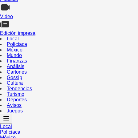
Video
Edición impresa
Local
Policiaca
México
Mundo
Finanzas
Análisis
Cartones
Gossip
Cultura
Tendencias
Turismo
Deportes
Avisos
Juegos
Local
Policiaca
México