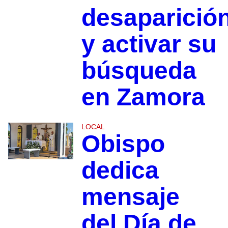
desaparició
y activar su
búsqueda
en Zamora
LOCAL
Obispo
dedica
mensaje
del Día de