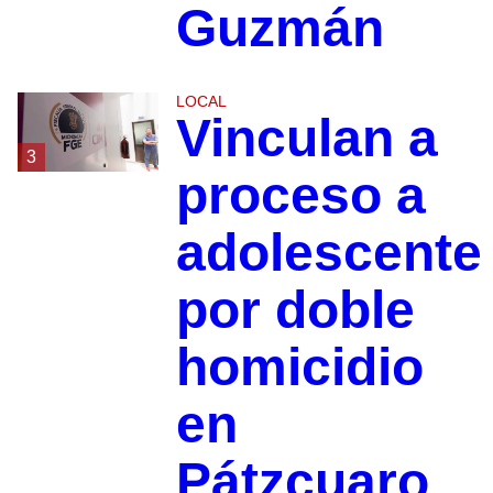
Guzmán
LOCAL
Vinculan a
3
proceso a
adolescente
por doble
homicidio
en
Pátzcuaro