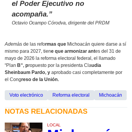
el Poder Ejecutivo no
acompaña.
Octavio Ocampo Córodva, dirigente del PRDM
Ad
emás de las refo
rmas que
Michoacán quiere darse a sí
mismo para 2027, tien
e que armonizar ant
es del 31 de
mayo de 2026 la reforma electoral federal, el llamado
“Plan
B“, p
ropuesto por la presidenta Cla
udia
Sheinbaum Pardo, y
aprobado casi completamente por
el Cong
reso de la Unión.
Voto electrónico
Reforma electoral
Michoacán
NOTAS RELACIONADAS
LOCAL