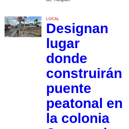
LOCAL
Designan
lugar
donde
construirán
puente
peatonal en
la colonia