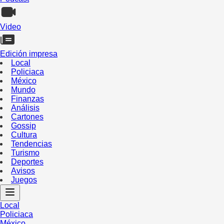
Video
Edición impresa
Local
Policiaca
México
Mundo
Finanzas
Análisis
Cartones
Gossip
Cultura
Tendencias
Turismo
Deportes
Avisos
Juegos
Local
Policiaca
México