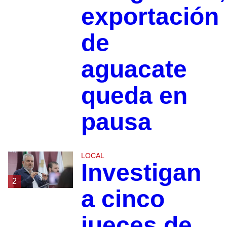
exportación
de
aguacate
queda en
pausa
LOCAL
Investigan
2
a cinco
jueces de