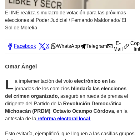
El INE realiza simulacro de votación para las próximas
elecciones al Poder Judicial
/
Fernando Maldonado/ El
Sol de Morelia
E-
Cop
Facebook
X
WhatsApp
Telegram
Mail
lin
Omar Ángel
L
a implementación del voto
electrónico en
las
jornadas de los comicios
blindaría las elecciones
del crimen organizado,
aseguró en rueda de prensa el
dirigente del Partido de la
Revolución Democrática
Michoacán (PRDM)
,
Octavio Ocampo Córdova,
en la
antesala de la
reforma electoral local.
Esto evitaría, ejemplificó, que lleguen a las casillas grupos