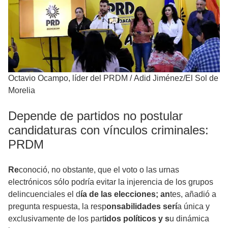
Octavio Ocampo, líder del PRDM
/
Adid Jiménez/El Sol de
Morelia
Depende de partidos no postular
candidaturas con vínculos criminales:
PRDM
Re
conoció, no obstante, que el voto o las urnas
electrónicos sólo podría evitar la injerencia de los grupos
delincuenciales el d
ía de las elecciones; an
tes, añadió a
pregunta respuesta, la resp
onsabilidades serí
a única y
exclusivamente de los part
idos políticos y s
u dinámica