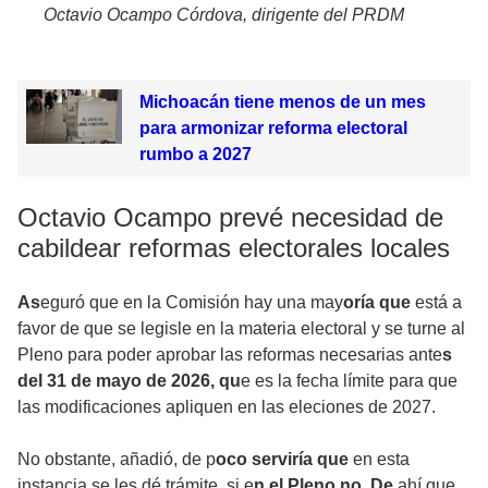
Octavio Ocampo Córdova, dirigente del PRDM
Michoacán tiene menos de un mes
para armonizar reforma electoral
rumbo a 2027
Octavio Ocampo prevé necesidad de
cabildear reformas electorales locales
As
eguró que en la Comisión hay una may
oría que
está a
favor de que se legisle en la materia electoral y se turne al
Pleno para poder aprobar las reformas necesarias ante
s
del 31 de mayo de 2026, qu
e es la fecha límite para que
las modificaciones apliquen en las eleciones de 2027.
No obstante, añadió, de p
oco serviría que
en esta
instancia se les dé trámite, si e
n el Pleno no. De
ahí que,