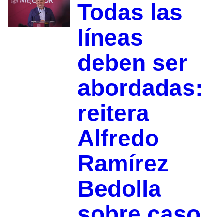
Todas las
líneas
deben ser
abordadas:
reitera
Alfredo
Ramírez
Bedolla
sobre caso