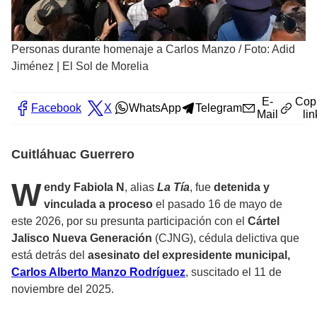
Personas durante homenaje a Carlos Manzo
/
Foto: Adid
Jiménez | El Sol de Morelia
E-
Cop
Facebook
X
WhatsApp
Telegram
Mail
lin
Cuitláhuac Guerrero
W
endy Fabiola N
, alias
La Tía
, fue
detenida y
vinculada a proceso
el pasado 16 de mayo de
este 2026, por su presunta participación con el
Cártel
Jalisco Nueva Generación
(CJNG), cédula delictiva que
está detrás del
asesinato del expresidente municipal,
Carlos Alberto Manzo Rodríguez
, suscitado el 11 de
noviembre del 2025.