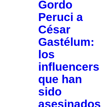
Gordo
Peruci a
César
Gastélum:
los
influencers
que han
sido
asesinados