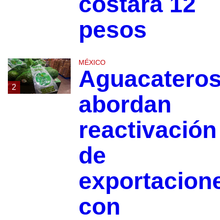
costará 12
pesos
MÉXICO
Aguacatero
2
abordan
reactivación
de
exportacion
con