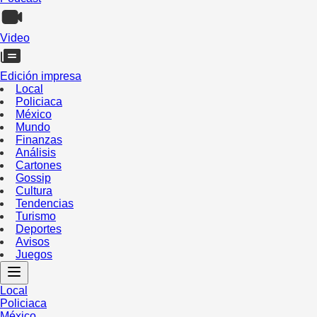
Video
Edición impresa
Local
Policiaca
México
Mundo
Finanzas
Análisis
Cartones
Gossip
Cultura
Tendencias
Turismo
Deportes
Avisos
Juegos
Local
Policiaca
México