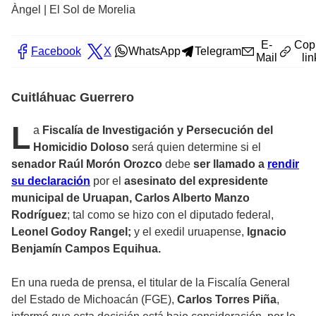
Àngel | El Sol de Morelia
E-
Cop
Facebook
X
WhatsApp
Telegram
Mail
lin
Cuitláhuac Guerrero
L
a
Fiscalía de Investigación y Persecución del
Homicidio Doloso
será quien determine si el
senador Raúl Morón Orozco
debe
ser llamado a
rendir
su declaración
por el
asesinato del expresidente
municipal de Uruapan, Carlos Alberto Manzo
Rodríguez
; tal como se hizo con el diputado federal,
Leonel Godoy Rangel;
y el exedil uruapense,
Ignacio
Benjamín Campos Equihua.
En una rueda de prensa, el titular de la Fiscalía General
del Estado de Michoacán (FGE),
Carlos Torres Piña
,