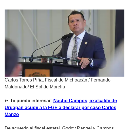
Carlos Torres Piña, Fiscal de Michoacán
/
Fernando
Maldonado/ El Sol de Morelia
⏩
Te puede interesar:
Nacho Campos, exalcalde de
Uruapan acude a la FGE a declarar por caso Carlos
Manzo
De acuerdo al fiscal estatal, Godoy Rangel y Campos