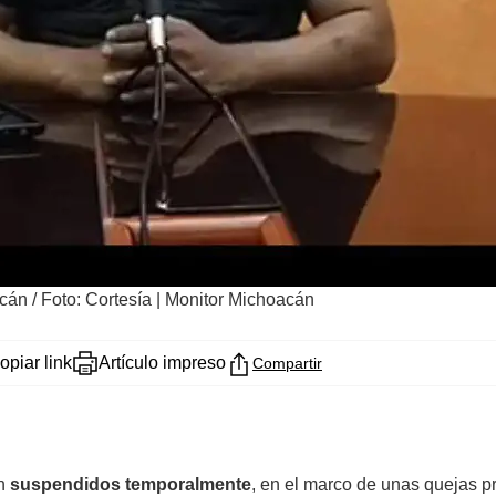
acán
/
Foto: Cortesía | Monitor Michoacán
opiar link
Artículo impreso
Compartir
on
suspendidos temporalmente
, en el marco de unas quejas p