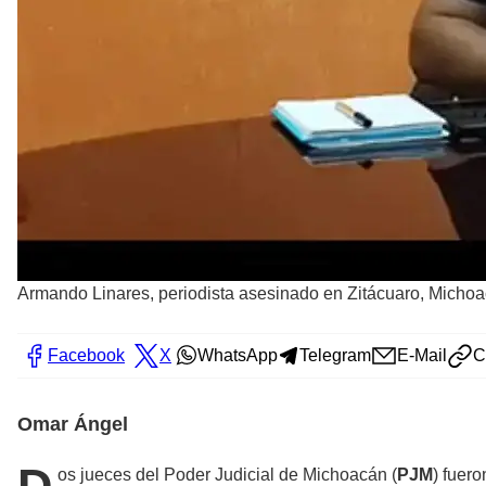
Armando Linares, periodista asesinado en Zitácuaro, Micho
Facebook
X
WhatsApp
Telegram
E-Mail
C
Omar Ángel
os jueces del
Poder Judicial de Michoacán (
PJM
) fuer