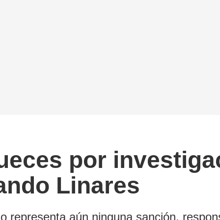
ueces por investiga
ando Linares
o representa aún ninguna sanción, respons