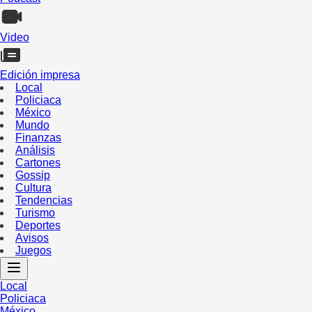
Video
Edición impresa
Local
Policiaca
México
Mundo
Finanzas
Análisis
Cartones
Gossip
Cultura
Tendencias
Turismo
Deportes
Avisos
Juegos
Local
Policiaca
México