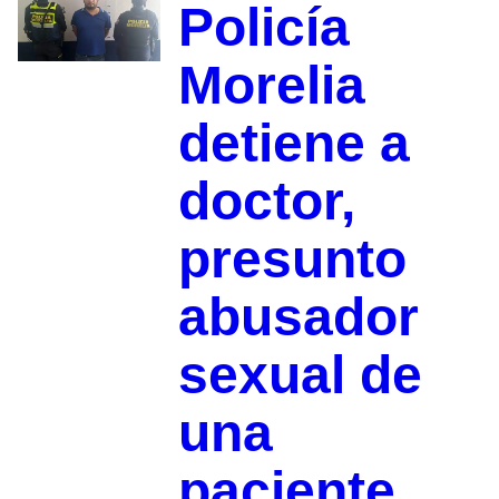
Policía
Morelia
detiene a
doctor,
presunto
abusador
sexual de
una
paciente