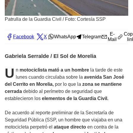
Patrulla de la Guardia Civil
/
Foto: Cortesía SSP
E-
Cop
Facebook
X
WhatsApp
Telegram
Mail
lin
Gabriela Serralde / El Sol de Morelia
U
n
motociclista mató a un hombre
la tarde de este
lunes cuando circulaba sobre la
avenida San José
del Cerrito en Morelia,
por lo que la
zona se mantiene
cerrada
debido al perímetro de seguridad que
establecieron los
elementos de la Guardia Civil.
De acuerdo al reporte preliminar de la Secretaría de
Seguridad Pública (SSP, un hombre que viajaba en una
motocicleta perpetró el
ataque directo
en contra de la