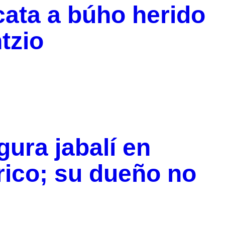
cata a búho herido
tzio
gura jabalí en
rico; su dueño no