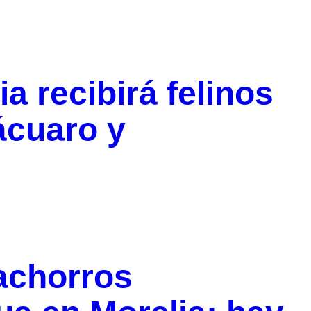
a recibirá felinos
ácuaro y
achorros