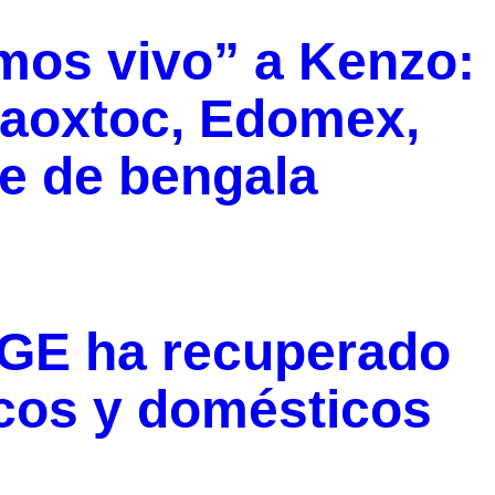
mos vivo” a Kenzo:
laoxtoc, Edomex,
re de bengala
GE ha recuperado
icos y domésticos