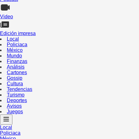
Video
Edición impresa
Local
Policiaca
México
Mundo
Finanzas
Análisis
Cartones
Gossip
Cultura
Tendencias
Turismo
Deportes
Avisos
Juegos
Local
Policiaca
México