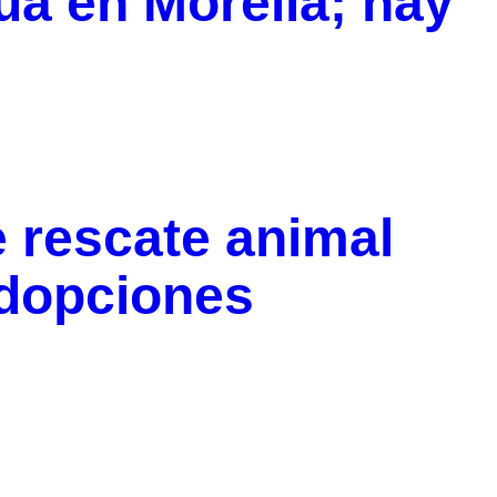
ua en Morelia; hay
 rescate animal
dopciones