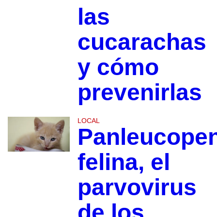
las
cucarachas
y cómo
prevenirlas
LOCAL
Panleucopen
felina, el
parvovirus
de los