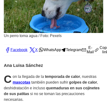
Un perro toma agua
/
Foto: Pexels
E-
Cop
Facebook
X
WhatsApp
Telegram
Mail
lin
Ana Luisa Sánchez
C
on la llegada de la
temporada de calor
, nuestras
mascotas
también pueden sufrir
golpes de calor
,
deshidratación e incluso
quemaduras en sus cojinetes
de sus patitas
si no se toman las precauciones
necesarias.