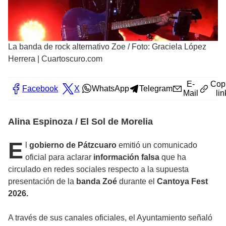
La banda de rock alternativo Zoe
/
Foto: Graciela López
Herrera | Cuartoscuro.com
E-
Cop
Facebook
X
WhatsApp
Telegram
Mail
lin
Alina Espinoza / El Sol de Morelia
E
l
gobierno de Pátzcuaro
emitió un comunicado
oficial para aclarar
información falsa
que ha
circulado en redes sociales respecto a la supuesta
presentación de la
banda Zoé
durante el
Cantoya Fest
2026.
A través de sus canales oficiales, el Ayuntamiento señaló