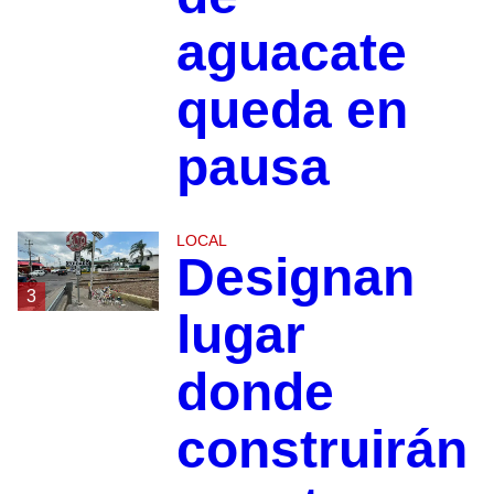
aguacate
queda en
pausa
LOCAL
Designan
3
lugar
donde
construirán