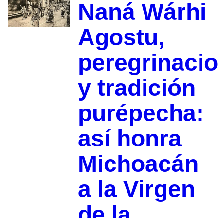
Naná Wárhi
Agostu,
peregrinaci
y tradición
purépecha:
así honra
Michoacán
a la Virgen
de la