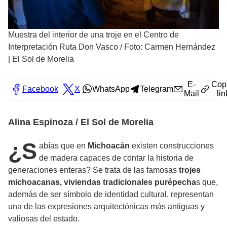
Muestra del interior de una troje en el Centro de
Interpretación Ruta Don Vasco
/
Foto: Carmen Hernández
| El Sol de Morelia
E-
Cop
Facebook
X
WhatsApp
Telegram
Mail
lin
Alina Espinoza / El Sol de Morelia
¿S
abías que en
Michoacán
existen construcciones
de madera capaces de contar la historia de
generaciones enteras? Se trata de las famosas
trojes
michoacanas,
viviendas tradicionales purépecha
s que,
además de ser símbolo de identidad cultural, representan
una de las expresiones arquitectónicas más antiguas y
valiosas del estado.