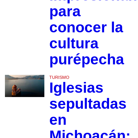
para
conocer la
cultura
purépecha
TURISMO
Iglesias
sepultadas
en
Michoacán: