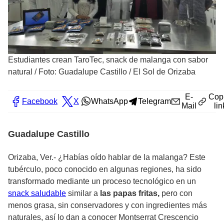
Estudiantes crean TaroTec, snack de malanga con sabor
natural
/
Foto: Guadalupe Castillo / El Sol de Orizaba
E-
Cop
Facebook
X
WhatsApp
Telegram
Mail
lin
Guadalupe Castillo
Orizaba, Ver.- ¿Habías oído hablar de la malanga? Este
tubérculo, poco conocido en algunas regiones, ha sido
transformado mediante un proceso tecnológico en un
snack saludable
similar a
las papas fritas,
pero con
menos grasa, sin conservadores y con ingredientes más
naturales, así lo dan a conocer Montserrat Crescencio