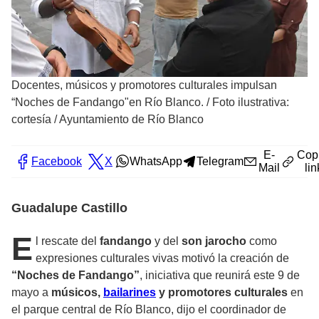
Docentes, músicos y promotores culturales impulsan
“Noches de Fandango"en Río Blanco.
/
Foto ilustrativa:
cortesía / Ayuntamiento de Río Blanco
E-
Cop
Facebook
X
WhatsApp
Telegram
Mail
lin
Guadalupe Castillo
E
l rescate del
fandango
y del
son jarocho
como
expresiones culturales vivas motivó la creación de
“Noches de Fandango”
, iniciativa que reunirá este 9 de
mayo a
músicos,
bailarines
y promotores culturales
en
el parque central de Río Blanco, dijo el coordinador de