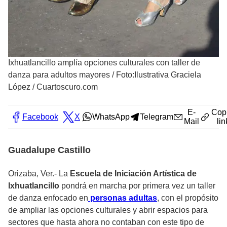
Ixhuatlancillo amplía opciones culturales con taller de
danza para adultos mayores
/
Foto:Ilustrativa Graciela
López / Cuartoscuro.com
E-
Cop
Facebook
X
WhatsApp
Telegram
Mail
lin
Guadalupe Castillo
Orizaba, Ver.- La
Escuela de Iniciación Artística de
Ixhuatlancillo
pondrá en marcha por primera vez un taller
de danza enfocado en
personas adultas
, con el propósito
de ampliar las opciones culturales y abrir espacios para
sectores que hasta ahora no contaban con este tipo de