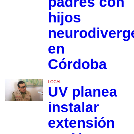
padres con
hijos
neurodiverg
en
Córdoba
LOCAL
UV planea
instalar
extensión