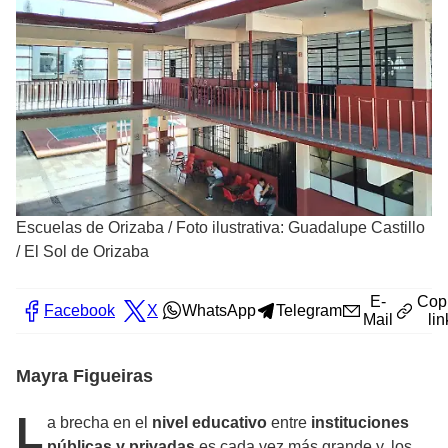
Escuelas de Orizaba
/
Foto ilustrativa: Guadalupe Castillo
/ El Sol de Orizaba
E-
Cop
Facebook
X
WhatsApp
Telegram
Mail
lin
Mayra Figueiras
L
a brecha en el
nivel educativo
entre
instituciones
públicas y privadas
es cada vez más grande y, los