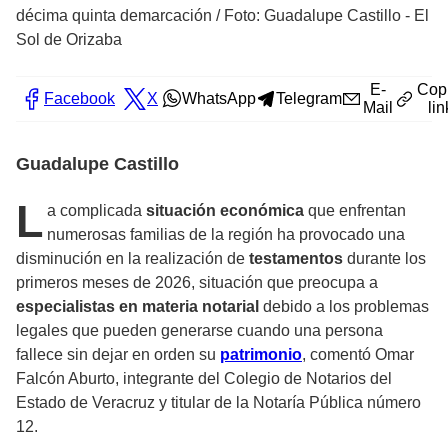
décima quinta demarcación
/
Foto: Guadalupe Castillo - El
Sol de Orizaba
E-
Cop
Facebook
X
WhatsApp
Telegram
Mail
lin
Guadalupe Castillo
L
a complicada
situación económica
que enfrentan
numerosas familias de la región ha provocado una
disminución en la realización de
testamentos
durante los
primeros meses de 2026, situación que preocupa a
especialistas en materia notarial
debido a los problemas
legales que pueden generarse cuando una persona
fallece sin dejar en orden su
patrimonio
, comentó Omar
Falcón Aburto, integrante del Colegio de Notarios del
Estado de Veracruz y titular de la Notaría Pública número
12.