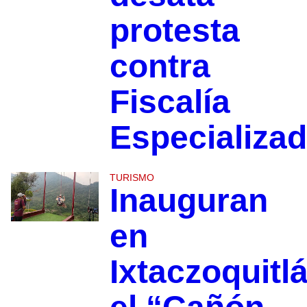
protesta
contra
Fiscalía
Especializa
TURISMO
Inauguran
en
Ixtaczoquitl