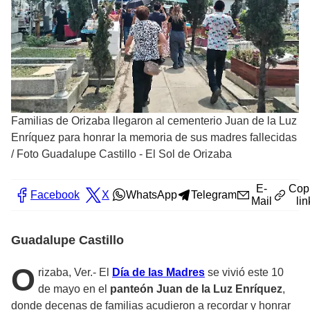
Familias de Orizaba llegaron al cementerio Juan de la Luz
Enríquez para honrar la memoria de sus madres fallecidas
/
Foto Guadalupe Castillo - El Sol de Orizaba
E-
Cop
Facebook
X
WhatsApp
Telegram
Mail
lin
Guadalupe Castillo
O
rizaba, Ver.- El
Día de las Madres
se vivió este 10
de mayo en el
panteón Juan de la Luz Enríquez
,
donde decenas de familias acudieron a recordar y honrar