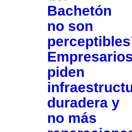
Bachetón
no son
perceptibles
Empresario
piden
infraestruct
duradera y
no más