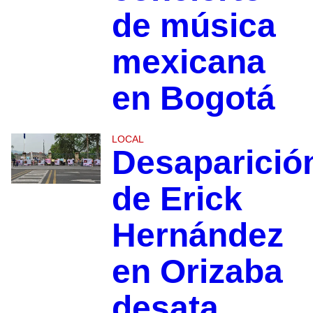
de música
mexicana
en Bogotá
LOCAL
Desaparició
de Erick
Hernández
en Orizaba
desata