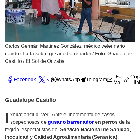
Carlos Germán Martínez González, médico veterinario
dando charla sobre gusano barrenador
/
Foto: Guadalupe
Castillo / El Sol de Orizaba
E-
Cop
Facebook
X
WhatsApp
Telegram
Mail
lin
Guadalupe Castillo
I
xhuatlancillo, Ver.- Ante el incremento de casos
sospechosos de
gusano barrenador
en perros
de la
región, especialistas del
Servicio Nacional de Sanidad,
Inocuidad y Calidad Agroalimentaria (Senasica)