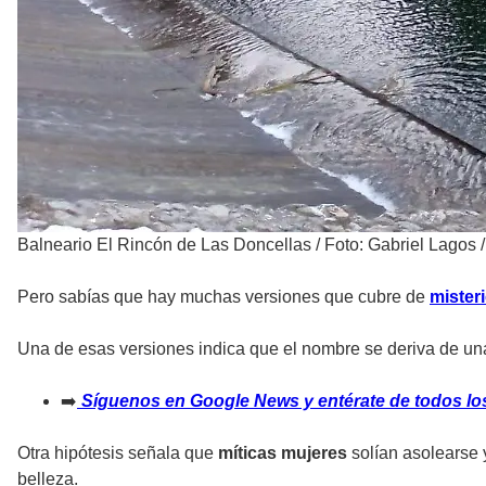
Balneario El Rincón de Las Doncellas
/
Foto: Gabriel Lagos 
Pero sabías que hay muchas versiones que cubre de
mister
Una de esas versiones indica que el nombre se deriva de u
➡️
Síguenos en Google News y entérate de todos los
Otra hipótesis señala que
míticas mujeres
solían asolearse 
belleza.