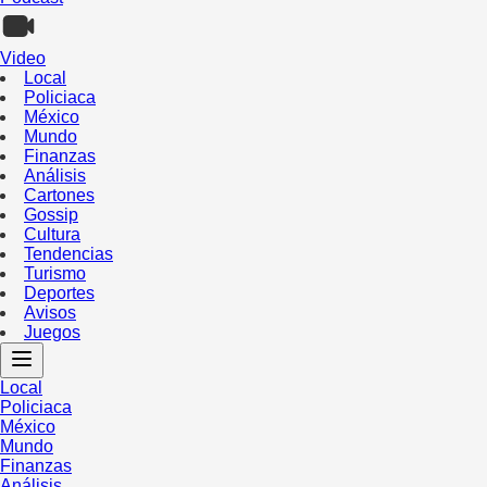
Video
Local
Policiaca
México
Mundo
Finanzas
Análisis
Cartones
Gossip
Cultura
Tendencias
Turismo
Deportes
Avisos
Juegos
Local
Policiaca
México
Mundo
Finanzas
Análisis