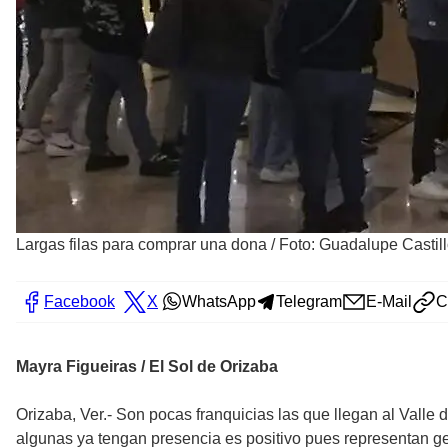
Largas filas para comprar una dona
/
Foto: Guadalupe Castill
Facebook
X
WhatsApp
Telegram
E-Mail
C
Mayra Figueiras / El Sol de Orizaba
Orizaba, Ver.- Son pocas franquicias las que llegan al Valle
algunas ya tengan presencia es positivo pues representan g