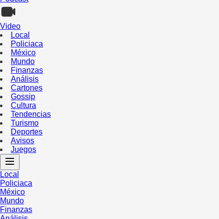
Video
Local
Policiaca
México
Mundo
Finanzas
Análisis
Cartones
Gossip
Cultura
Tendencias
Turismo
Deportes
Avisos
Juegos
Local
Policiaca
México
Mundo
Finanzas
Análisis