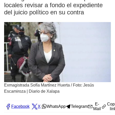
locales revisar a fondo el expediente
del juicio político en su contra
Exmagistrada Sofía Martínez Huerta
/
Foto: Jesús
Escamiroza | Diario de Xalapa
E-
Cop
Facebook
X
WhatsApp
Telegram
Mail
lin