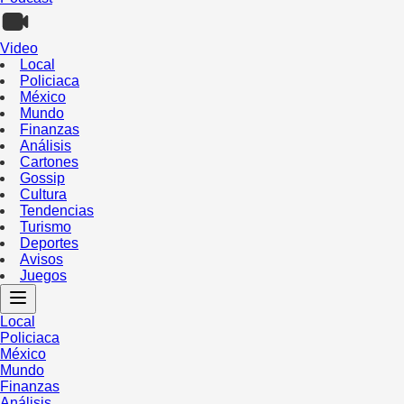
Video
Local
Policiaca
México
Mundo
Finanzas
Análisis
Cartones
Gossip
Cultura
Tendencias
Turismo
Deportes
Avisos
Juegos
Local
Policiaca
México
Mundo
Finanzas
Análisis