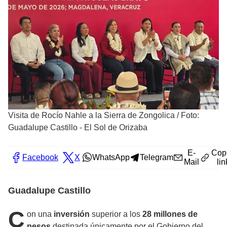
Visita de Rocío Nahle a la Sierra de Zongolica
/
Foto:
Guadalupe Castillo - El Sol de Orizaba
E-
Cop
Facebook
X
WhatsApp
Telegram
Mail
lin
Guadalupe Castillo
C
on una
inversión
superior a los
28 millones de
pesos
destinada únicamente por el Gobierno del