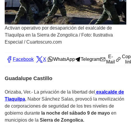
Activan operativo por desaparición del exalcalde de
Tlaquilpa en la Sierra de Zongolica
/
Foto: Ilustrativa
Especial / Cuartoscuro.com
E-
Cop
Facebook
X
WhatsApp
Telegram
Mail
lin
Guadalupe Castillo
Orizaba, Ver.- La privación de la libertad del
exalcalde de
Tlaquilpa
, Nabor Sánchez Salas, provocó la movilización
de corporaciones de seguridad de los tres niveles de
gobierno durante
la noche del sábado 9 de mayo
en
municipios de la
Sierra de Zongolica.