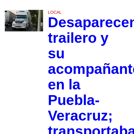
LOCAL
Desaparece
trailero y
su
acompañant
en la
Puebla-
Veracruz;
transportab