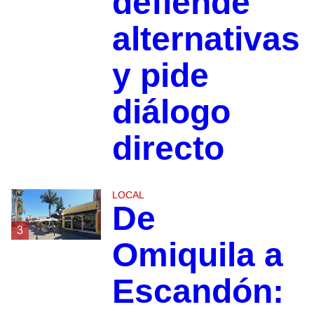
defiende
alternativas
y pide
diálogo
directo
LOCAL
De
3
Omiquila a
Escandón: