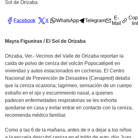
Sol de Orizaba
E-
Cop
Facebook
X
WhatsApp
Telegram
Mail
lin
Mayra Figueiras / El Sol de Orizaba
Orizaba, Ver.- Vecinos del Valle de Orizaba reportan la
caída de polvo de ceniza del volcán Popocatépetl en
viviendas y autos estacionados en cocheras. El Centro
Nacional de Prevención de Desastres (Cenapred) detalla
que la ceniza ocasiona; lagrimeo, sensación de un cuerpo
extraño en el ojo y escurrimiento nasal, a quienes
padecen enfermedades respiratorias se les exhorta
quedarse en casa y evitar entrar en contacto con la ceniza,
recomienda médico familiar.
Como a las 6 de la mañana, antes de ir a dejar a los niños
a la escuela descubrí ceniza en el toldo de auto, dijo Juan