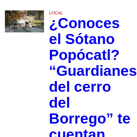
LOCAL
¿Conoces
el Sótano
Popócatl?
“Guardianes
del cerro
del
Borrego” te
cuentan