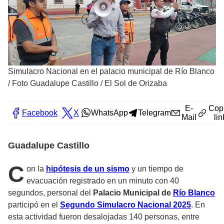
Simulacro Nacional en el palacio municipal de Río Blanco
/
Foto Guadalupe Castillo / El Sol de Orizaba
E-
Cop
Facebook
X
WhatsApp
Telegram
Mail
lin
Guadalupe Castillo
C
on la
hipótesis de un sismo
y un tiempo de
evacuación registrado en un minuto con 40
segundos, personal del
Palacio Municipal de
Río Blanco
participó en el
Segundo Simulacro Nacional 2025
. En
esta actividad fueron desalojadas 140 personas, entre