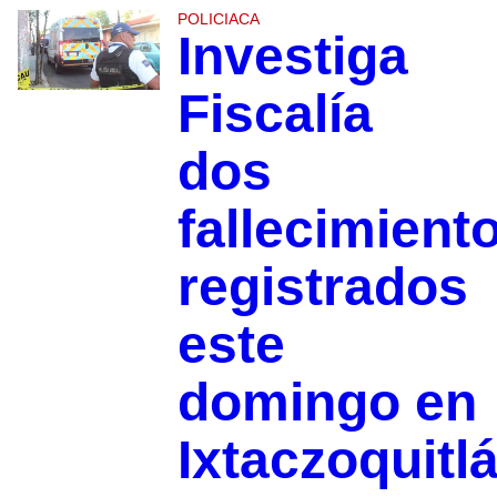
POLICIACA
Investiga
Fiscalía
dos
fallecimient
registrados
este
domingo en
Ixtaczoquitl