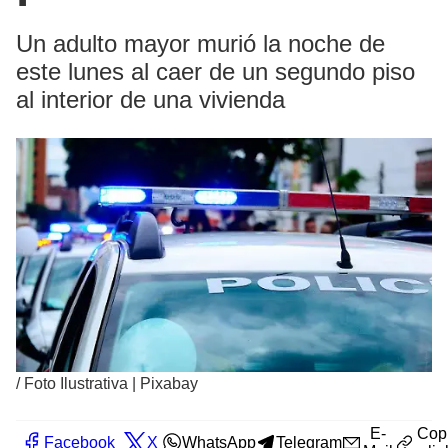
Un adulto mayor murió la noche de
este lunes al caer de un segundo piso
al interior de una vivienda
/
Foto Ilustrativa | Pixabay
E-
Cop
Facebook
X
WhatsApp
Telegram