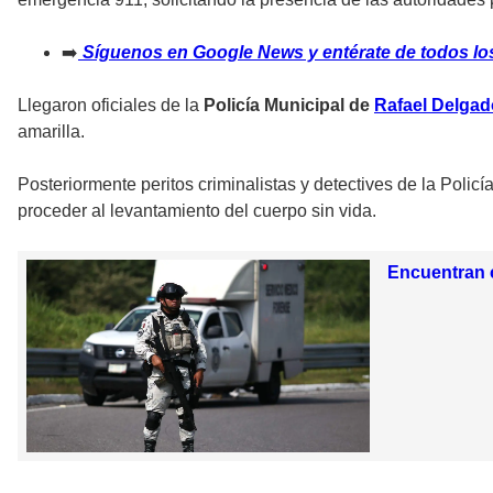
➡️
Síguenos en Google News y entérate de todos los
Llegaron oficiales de la
Policía Municipal de
Rafael Delgad
amarilla.
Posteriormente peritos criminalistas y detectives de la Policí
proceder al levantamiento del cuerpo sin vida.
Encuentran c