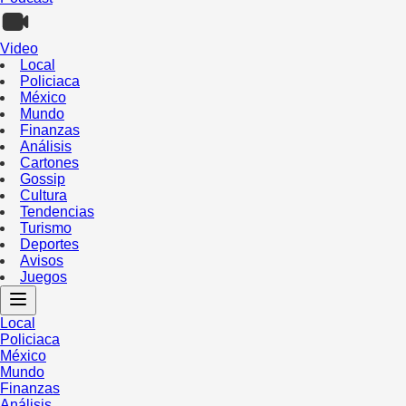
Video
Local
Policiaca
México
Mundo
Finanzas
Análisis
Cartones
Gossip
Cultura
Tendencias
Turismo
Deportes
Avisos
Juegos
Local
Policiaca
México
Mundo
Finanzas
Análisis