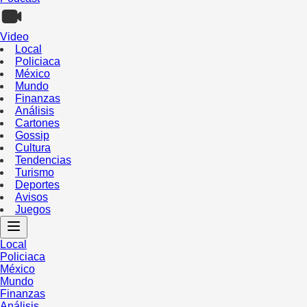
Video
Local
Policiaca
México
Mundo
Finanzas
Análisis
Cartones
Gossip
Cultura
Tendencias
Turismo
Deportes
Avisos
Juegos
Local
Policiaca
México
Mundo
Finanzas
Análisis