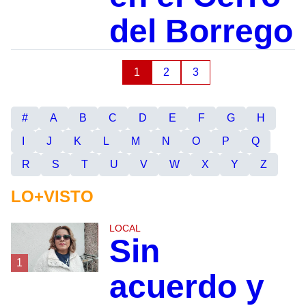
del Borrego
1
2
3
#
A
B
C
D
E
F
G
H
I
J
K
L
M
N
O
P
Q
R
S
T
U
V
W
X
Y
Z
LO+VISTO
LOCAL
Sin
1
acuerdo y