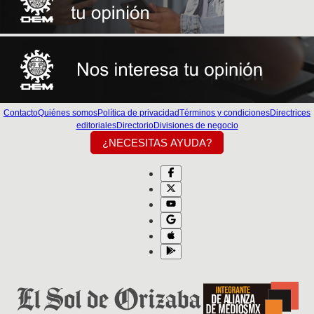
Contacto
Quiénes somos
Política de privacidad
Términos y condiciones
Directrices
editoriales
Directorio
Divisiones de negocio
¿NECESITAS AYUDA?