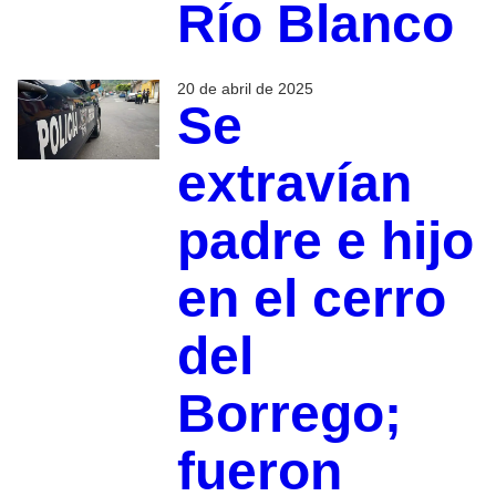
Río Blanco
20 de abril de 2025
Se
extravían
padre e hijo
en el cerro
del
Borrego;
fueron