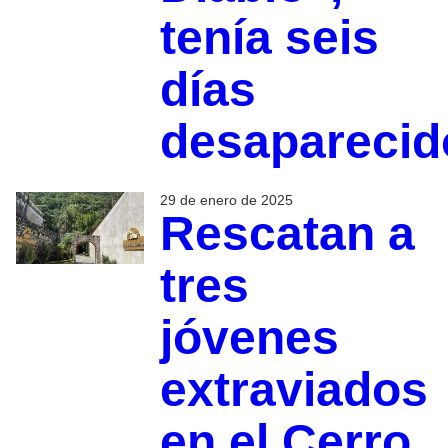
tenía seis
días
desaparecid
29 de enero de 2025
Rescatan a
tres
jóvenes
extraviados
en el Cerro