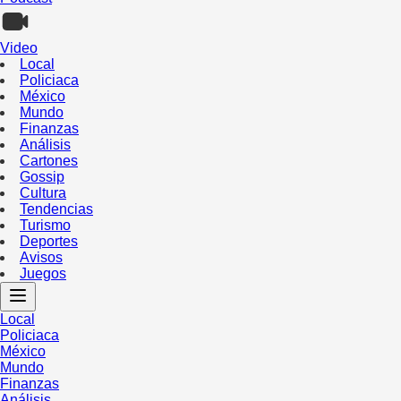
Video
Local
Policiaca
México
Mundo
Finanzas
Análisis
Cartones
Gossip
Cultura
Tendencias
Turismo
Deportes
Avisos
Juegos
Local
Policiaca
México
Mundo
Finanzas
Análisis