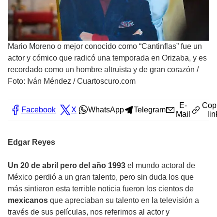
Mario Moreno o mejor conocido como “Cantinflas” fue un
actor y cómico que radicó una temporada en Orizaba, y es
recordado como un hombre altruista y de gran corazón
/
Foto: Iván Méndez / Cuartoscuro.com
E-
Cop
Facebook
X
WhatsApp
Telegram
Mail
lin
Edgar Reyes
Un 20 de abril pero del año 1993
el mundo actoral de
México perdió a un gran talento, pero sin duda los que
más sintieron esta terrible noticia fueron los cientos de
mexicanos
que apreciaban su talento en la televisión a
través de sus películas, nos referimos al actor y