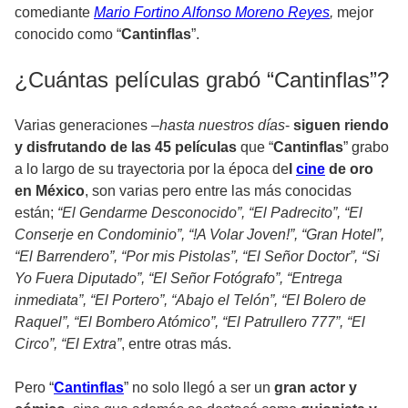
comediante
Mario Fortino Alfonso Moreno Reyes
,
mejor
conocido como “
Cantinflas
”.
¿Cuántas películas grabó “Cantinflas”?
Varias generaciones –
hasta nuestros días
-
siguen riendo
y disfrutando de las 45 películas
que “
Cantinflas
” grabo
a lo largo de su trayectoria por la época de
l
cine
de oro
en México
, son varias pero entre las más conocidas
están;
“El Gendarme Desconocido”, “El Padrecito”, “El
Conserje en Condominio”, “!A Volar Joven!”, “Gran Hotel”,
“El Barrendero”, “Por mis Pistolas”, “El Señor Doctor”, “Si
Yo Fuera Diputado”, “El Señor Fotógrafo”, “Entrega
inmediata”, “El Portero”, “Abajo el Telón”, “El Bolero de
Raquel”, “El Bombero Atómico”, “El Patrullero 777”, “El
Circo”, “El Extra”
, entre otras más.
Pero “
Cantinflas
” no solo llegó a ser un
gran actor y