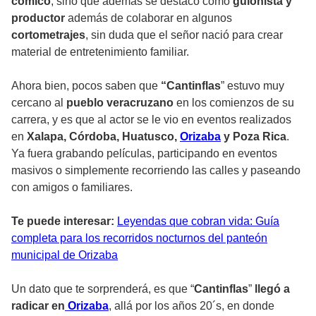
cómico
, sino que además se destacó como
guionista y
productor
además de colaborar en algunos
cortometrajes
, sin duda que el señor nació para crear
material de entretenimiento familiar.
Ahora bien, pocos saben que
“Cantinflas
” estuvo muy
cercano al
pueblo veracruzano
en los comienzos de su
carrera, y es que al actor se le vio en eventos realizados
en
Xalapa, Córdoba, Huatusco,
Orizaba
y Poza Rica
.
Ya fuera grabando películas, participando en eventos
masivos o simplemente recorriendo las calles y paseando
con amigos o familiares.
Te puede interesar:
Leyendas que cobran vida: Guía
completa para los recorridos nocturnos del panteón
municipal de Orizaba
Un dato que te sorprenderá, es que “
Cantinflas
”
llegó a
radicar en
Orizaba
, allá por los años 20´s, en donde