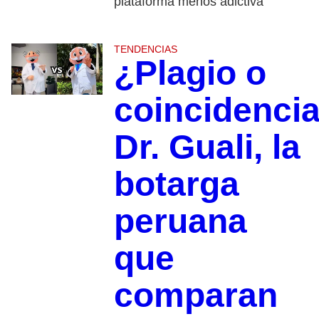
plataforma menos adictiva
TENDENCIAS
¿Plagio o
coincidenci
Dr. Guali, la
botarga
peruana
que
comparan