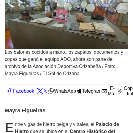
Los balones cocidos a mano, los zapatos, documentos y
copas que ganó el equipo ADO, ahora son parte del
archivo de la Asociación Deportiva Orizabeña
/
Foto:
Mayra Figueiras / El Sol de Orizaba
E-
Cop
Facebook
X
WhatsApp
Telegram
Mail
lin
Mayra Figueiras
E
ntre vigas de hierro belga y vitrales, el
Palacio de
Hierro
que se ubica en el
Centro Histórico del