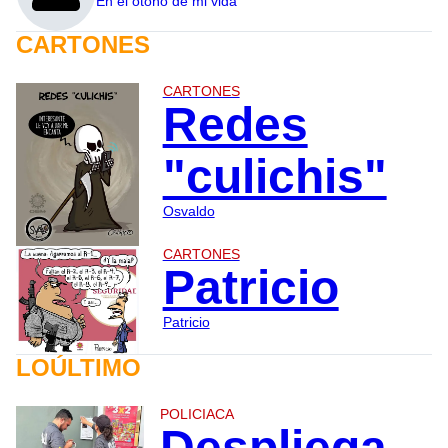
En el otoño de mi vida
CARTONES
CARTONES
Redes
"culichis"
Osvaldo
CARTONES
Patricio
Patricio
LOÚLTIMO
POLICIACA
Despliega