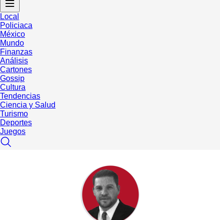
Local
Policiaca
México
Mundo
Finanzas
Análisis
Cartones
Gossip
Cultura
Tendencias
Ciencia y Salud
Turismo
Deportes
Juegos