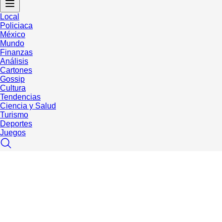
Local
Policiaca
México
Mundo
Finanzas
Análisis
Cartones
Gossip
Cultura
Tendencias
Ciencia y Salud
Turismo
Deportes
Juegos