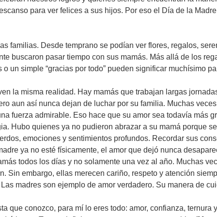
scanso para ver felices a sus hijos. Por eso el Día de la Madr
 familias. Desde temprano se podían ver flores, regalos, sere
nte buscaron pasar tiempo con sus mamás. Más allá de los rega
s o un simple “gracias por todo” pueden significar muchísimo p
ven la misma realidad. Hay mamás que trabajan largas jornadas 
ro aun así nunca dejan de luchar por su familia. Muchas veces
 una fuerza admirable. Eso hace que su amor sea todavía más 
ia. Hubo quienes ya no pudieron abrazar a su mamá porque se 
rdos, emociones y sentimientos profundos. Recordar sus consejo
adre ya no esté físicamente, el amor que dejó nunca desapare
mamás todos los días y no solamente una vez al año. Muchas vece
n. Sin embargo, ellas merecen cariño, respeto y atención siemp
. Las madres son ejemplo de amor verdadero. Su manera de cui
 que conozco, para mí lo eres todo: amor, confianza, ternura y 