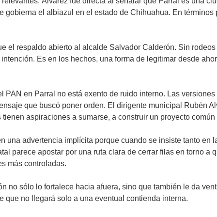
elevantes, Álvarez fue directa al señalar que Parral es una ciu
 gobierna el albiazul en el estado de Chihuahua. En términos p
el respaldo abierto al alcalde Salvador Calderón. Sin rodeos s
n intención. Es en los hechos, una forma de legitimar desde aho
 PAN en Parral no está exento de ruido interno. Las versiones so
nsaje que buscó poner orden. El dirigente municipal Rubén Alv
es tienen aspiraciones a sumarse, a construir un proyecto común 
én una advertencia implícita porque cuando se insiste tanto en
tal parece apostar por una ruta clara de cerrar filas en torno a 
es más controladas.
no sólo lo fortalece hacia afuera, sino que también le da vent
e que no llegará solo a una eventual contienda interna.