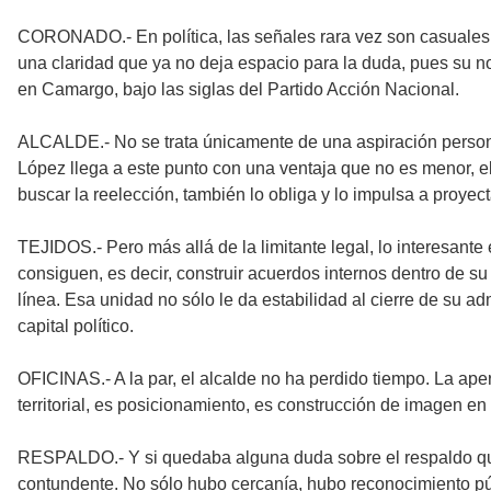
CORONADO.- En política, las señales rara vez son casuales 
una claridad que ya no deja espacio para la duda, pues su n
en Camargo, bajo las siglas del Partido Acción Nacional.
ALCALDE.- No se trata únicamente de una aspiración personal
López llega a este punto con una ventaja que no es menor, e
buscar la reelección, también lo obliga y lo impulsa a proyect
TEJIDOS.- Pero más allá de la limitante legal, lo interesan
consiguen, es decir, construir acuerdos internos dentro de 
línea. Esa unidad no sólo le da estabilidad al cierre de su a
capital político.
OFICINAS.- A la par, el alcalde no ha perdido tiempo. La ape
territorial, es posicionamiento, es construcción de imagen en
RESPALDO.- Y si quedaba alguna duda sobre el respaldo que c
contundente. No sólo hubo cercanía, hubo reconocimiento pú