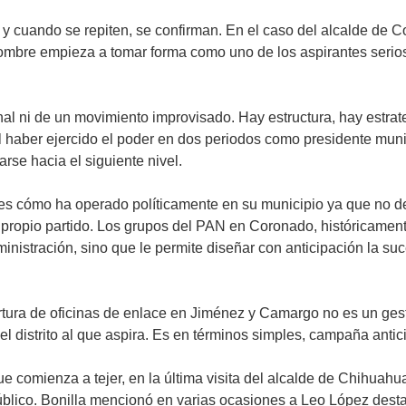
y cuando se repiten, se confirman. En el caso del alcalde de 
ombre empieza a tomar forma como uno de los aspirantes serios 
 ni de un movimiento improvisado. Hay estructura, hay estrateg
l haber ejercido el poder en dos periodos como presidente muni
arse hacia el siguiente nivel.
te es cómo ha operado políticamente en su municipio ya que no 
su propio partido. Los grupos del PAN en Coronado, históricam
dministración, sino que le permite diseñar con anticipación la 
rtura de oficinas de enlace en Jiménez y Camargo no es un gesto
 el distrito al que aspira. Es en términos simples, campaña anti
omienza a tejer, en la última visita del alcalde de Chihuahua
blico. Bonilla mencionó en varias ocasiones a Leo López dest