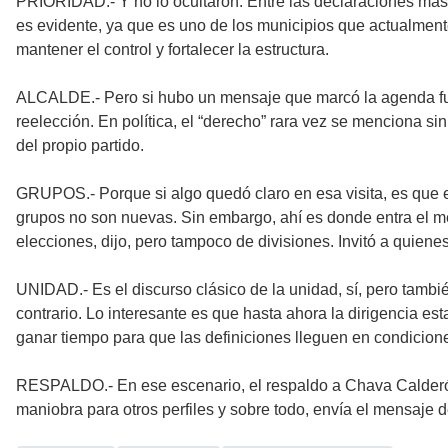
PRIORIDAD.- Y no lo ocultaron. Entre las declaraciones más r
es evidente, ya que es uno de los municipios que actualmente
mantener el control y fortalecer la estructura.
ALCALDE.- Pero si hubo un mensaje que marcó la agenda fue 
reelección. En política, el “derecho” rara vez se menciona si
del propio partido.
GRUPOS.- Porque si algo quedó claro en esa visita, es que el
grupos no son nuevas. Sin embargo, ahí es donde entra el me
elecciones, dijo, pero tampoco de divisiones. Invitó a quien
UNIDAD.- Es el discurso clásico de la unidad, sí, pero tambi
contrario. Lo interesante es que hasta ahora la dirigencia esta
ganar tiempo para que las definiciones lleguen en condicion
RESPALDO.- En ese escenario, el respaldo a Chava Calderón 
maniobra para otros perfiles y sobre todo, envía el mensaje d