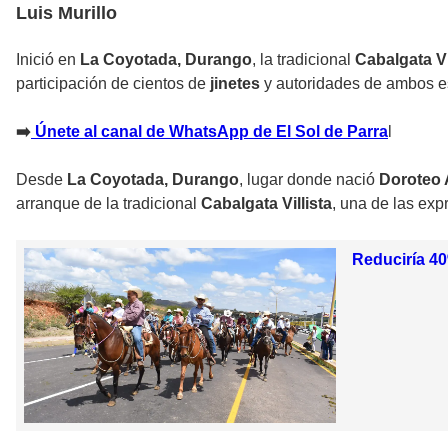
Luis Murillo
Inició en
La Coyotada, Durango
, la tradicional
Cabalgata Vi
participación de cientos de
jinetes
y autoridades de ambos e
➡️
Únete al canal de WhatsApp de El Sol de Parra
l
Desde
La Coyotada, Durango
, lugar donde nació
Doroteo
arranque de la tradicional
Cabalgata Villista
, una de las ex
Reduciría 40