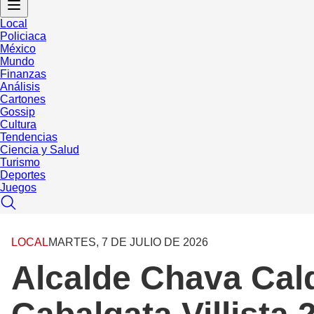
Local
Policiaca
México
Mundo
Finanzas
Análisis
Cartones
Gossip
Cultura
Tendencias
Ciencia y Salud
Turismo
Deportes
Juegos
LOCAL
MARTES, 7 DE JULIO DE 2026
Alcalde Chava Cald