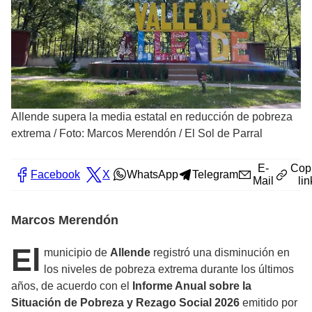
Allende supera la media estatal en reducción de pobreza
extrema
/
Foto: Marcos Merendón / El Sol de Parral
E-
Cop
Facebook
X
WhatsApp
Telegram
Mail
lin
Marcos Merendón
El
municipio de
Allende
registró una disminución en
los niveles de pobreza extrema durante los últimos
años, de acuerdo con el
Informe Anual sobre la
Situación de Pobreza y Rezago Social 2026
emitido por