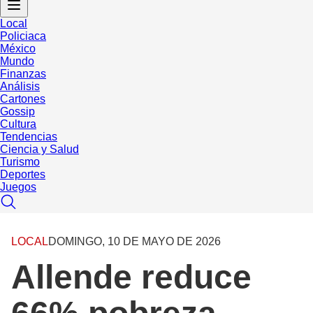
Local
Policiaca
México
Mundo
Finanzas
Análisis
Cartones
Gossip
Cultura
Tendencias
Ciencia y Salud
Turismo
Deportes
Juegos
LOCAL
DOMINGO, 10 DE MAYO DE 2026
Allende reduce