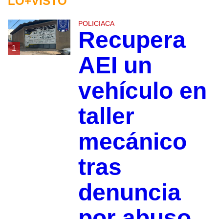
LO+VISTO
POLICIACA
Recupera
1
AEI un
vehículo en
taller
mecánico
tras
denuncia
por abuso