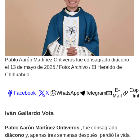
Pablo Aarón Martínez Ontiveros fue consagrado diácono
el 13 de mayo de 2025
/
Foto: Archivo / El Heraldo de
Chihuahua
E-
Cop
Facebook
X
WhatsApp
Telegram
Mail
lin
Iván Gallardo Vota
Pablo Aarón Martínez Ontiveros
, fue consagrado
diácono
y, apenas tres semanas después, perdió la vida