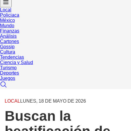
Local
Policiaca
México
Mundo
Finanzas
Análisis
Cartones
Gossip
Cultura
Tendencias
Ciencia y Salud
Turismo
Deportes
Juegos
LOCAL
LUNES, 18 DE MAYO DE 2026
Buscan la