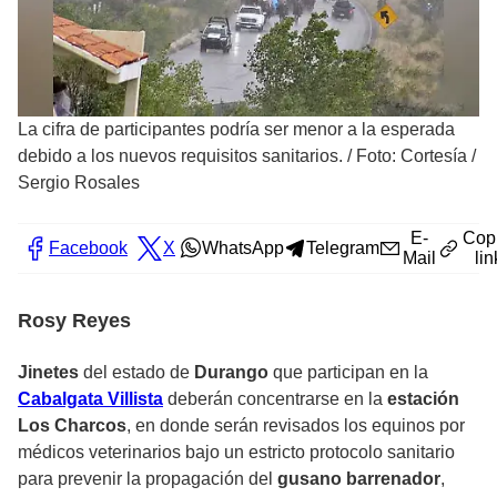
La cifra de participantes podría ser menor a la esperada
debido a los nuevos requisitos sanitarios.
/
Foto: Cortesía /
Sergio Rosales
E-
Cop
Facebook
X
WhatsApp
Telegram
Mail
lin
Rosy Reyes
Jinetes
del estado de
Durango
que participan en la
Cabalgata Villista
deberán concentrarse en la
estación
Los Charcos
, en donde serán revisados los equinos por
médicos veterinarios bajo un estricto protocolo sanitario
para prevenir la propagación del
gusano barrenador
,