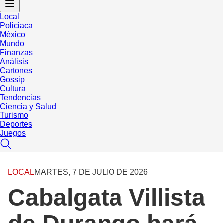
Local
Policiaca
México
Mundo
Finanzas
Análisis
Cartones
Gossip
Cultura
Tendencias
Ciencia y Salud
Turismo
Deportes
Juegos
LOCAL
MARTES, 7 DE JULIO DE 2026
Cabalgata Villista