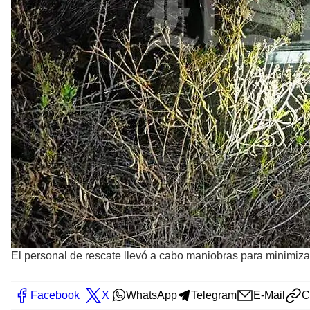
El personal de rescate llevó a cabo maniobras para minimiza
Facebook
X
WhatsApp
Telegram
E-Mail
C