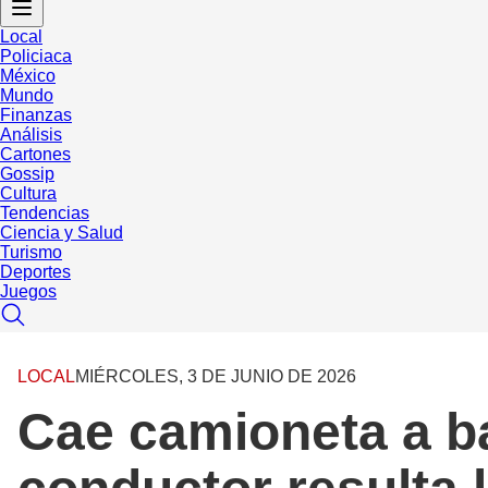
Local
Policiaca
México
Mundo
Finanzas
Análisis
Cartones
Gossip
Cultura
Tendencias
Ciencia y Salud
Turismo
Deportes
Juegos
LOCAL
MIÉRCOLES, 3 DE JUNIO DE 2026
Cae camioneta a ba