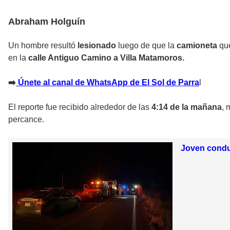
Abraham Holguín
Un hombre resultó
lesionado
luego de que la
camioneta
qu
en la
calle Antiguo Camino a Villa Matamoros.
➡️
Únete al canal de WhatsApp de El Sol de Parra
l
El reporte fue recibido alrededor de las
4:14 de la mañana
, 
percance.
Joven conduc