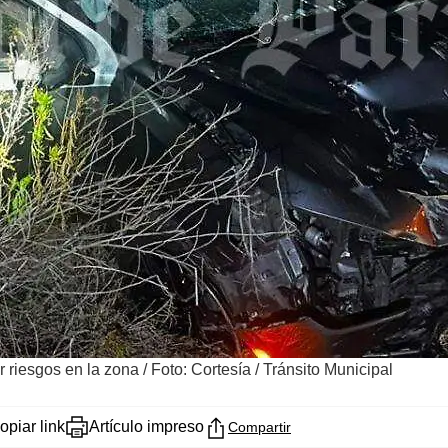
r riesgos en la zona
/
Foto: Cortesía / Tránsito Municipal
opiar link
Artículo impreso
Compartir