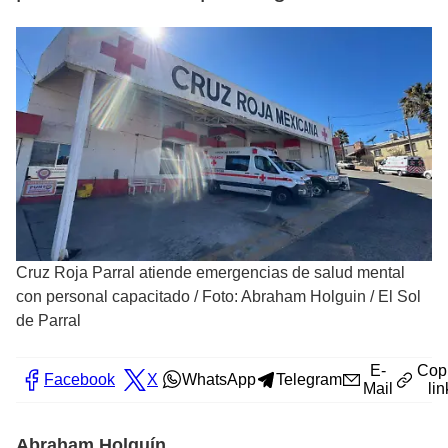
Cruz Roja Parral atiende emergencias de salud mental
con personal capacitado
/
Foto: Abraham Holguin / El Sol
de Parral
E-
Cop
Facebook
X
WhatsApp
Telegram
Mail
lin
Abraham Holguín