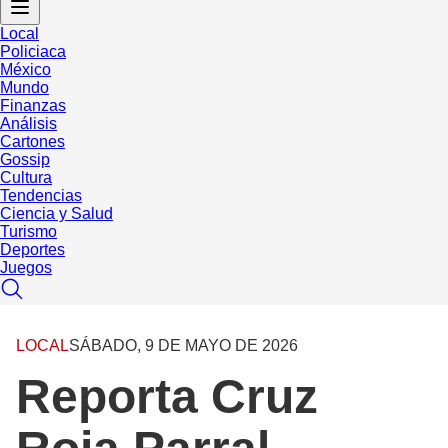
Local
Policiaca
México
Mundo
Finanzas
Análisis
Cartones
Gossip
Cultura
Tendencias
Ciencia y Salud
Turismo
Deportes
Juegos
LOCAL
SÁBADO, 9 DE MAYO DE 2026
Reporta Cruz