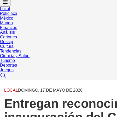
Local
Policiaca
México
Mundo
Finanzas
Análisis
Cartones
Gossip
Cultura
Tendencias
Ciencia y Salud
Turismo
Deportes
Juegos
LOCAL
DOMINGO, 17 DE MAYO DE 2026
Entregan reconoci