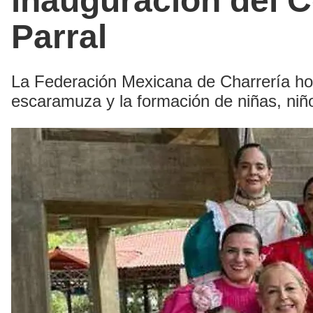
inauguración del C
Parral
La Federación Mexicana de Charrería hom
escaramuza y la formación de niñas, niñ