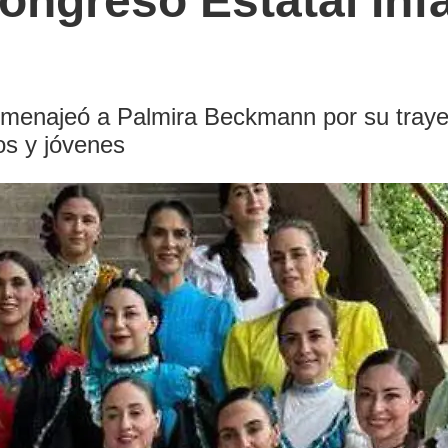
ongreso Estatal Infa
enajeó a Palmira Beckmann por su trayect
os y jóvenes