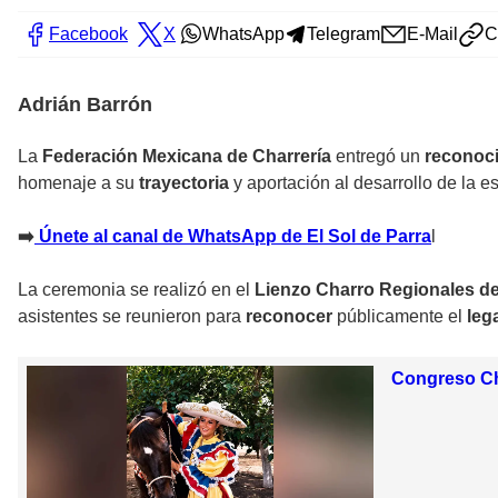
Facebook
X
WhatsApp
Telegram
E-Mail
C
Adrián Barrón
La
Federación Mexicana de Charrería
entregó un
reconoc
homenaje a su
trayectoria
y aportación al desarrollo de la
➡️
Únete al canal de WhatsApp de El Sol de Parra
l
La ceremonia se realizó en el
Lienzo Charro Regionales de
asistentes se reunieron para
reconocer
públicamente el
leg
Congreso Cha