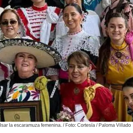
lsar la escaramuza femenina.
/
Foto: Cortesía / Paloma Villado