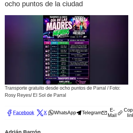
ocho puntos de la ciudad
Transporte gratuito desde ocho puntos de Parral
/
Foto:
Rosy Reyes/ El Sol de Parral
E-
Cop
Facebook
X
WhatsApp
Telegram
Mail
lin
Adrián Barrón