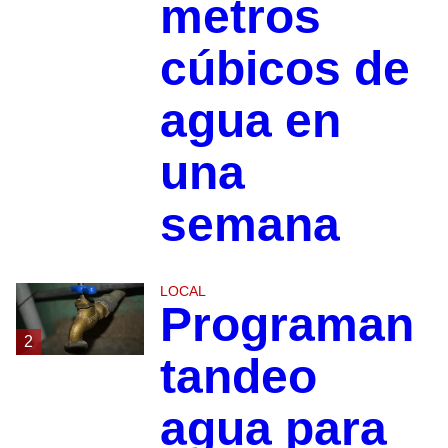
metros
cúbicos de
agua en
una
semana
LOCAL
Programan
2
tandeo
agua para