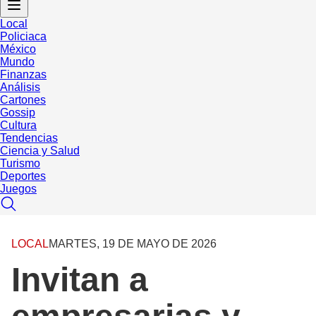
Local
Policiaca
México
Mundo
Finanzas
Análisis
Cartones
Gossip
Cultura
Tendencias
Ciencia y Salud
Turismo
Deportes
Juegos
LOCAL
MARTES, 19 DE MAYO DE 2026
Invitan a