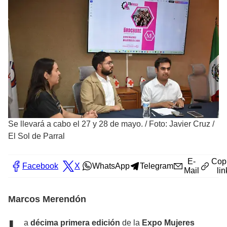
Se llevará a cabo el 27 y 28 de mayo.
/
Foto: Javier Cruz /
El Sol de Parral
E-
Cop
Facebook
X
WhatsApp
Telegram
Mail
lin
Marcos Merendón
a
décima primera edición
de la
Expo Mujeres